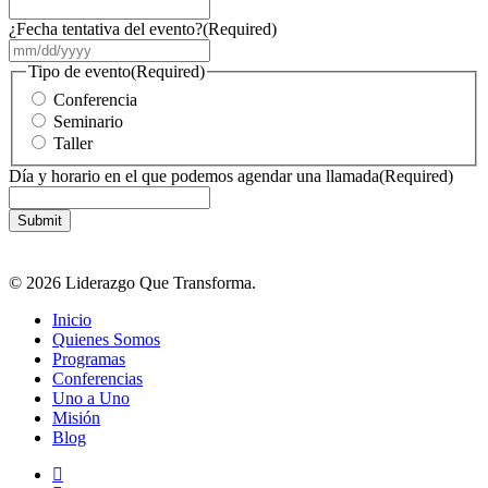
¿Fecha tentativa del evento?
(Required)
MM
slash
Tipo de evento
(Required)
DD
Conferencia
slash
Seminario
YYYY
Taller
Día y horario en el que podemos agendar una llamada
(Required)
© 2026 Liderazgo Que Transforma.
Close
Inicio
Menu
Quienes Somos
Programas
Conferencias
Uno a Uno
Misión
Blog
facebook