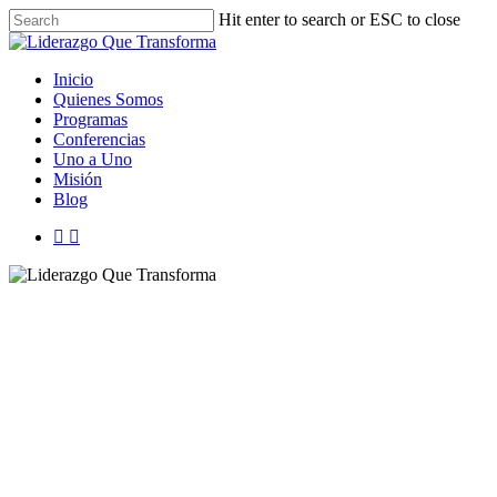
Skip
Hit enter to search or ESC to close
to
Close
main
Search
content
Menu
Inicio
Quienes Somos
Programas
Conferencias
Uno a Uno
Misión
Blog
facebook
instagram